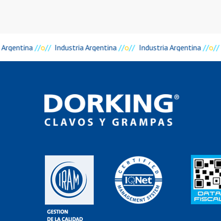
 Argentina
//
o
//
Industria Argentina
//
o
//
Industria Argentina
//
o
//