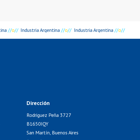
tina
//
o
//
Industria Argentina
//
o
//
Industria Argentina
//
o
//
Dirección
Rodriguez Peña 3727
)
B1650IQY
San Martín, Buenos Aires