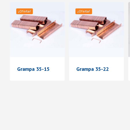
¡Oferta!
¡Oferta!
Grampa 35-15
Grampa 35-22
t
v
v