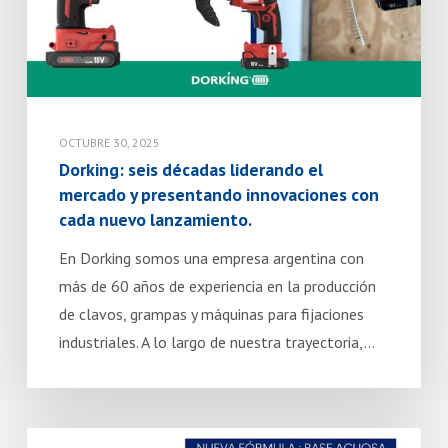
y
presentando
innovaciones
con
cada
OCTUBRE 30, 2025
nuevo
Dorking: seis décadas liderando el
lanzamiento.
mercado y presentando innovaciones con
cada nuevo lanzamiento.
En Dorking somos una empresa argentina con
más de 60 años de experiencia en la producción
de clavos, grampas y máquinas para fijaciones
industriales. A lo largo de nuestra trayectoria,…
Clavos