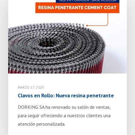
Novedades
en
Rollo:
Nueva
resina
penetrante
MARZO 17, 2025
Clavos en Rollo: Nueva resina penetrante
DORKING SA ha renovado su salón de ventas,
para seguir ofreciendo a nuestros clientes una
atención personalizada.