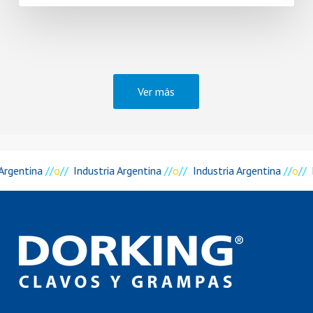
Ver más
Argentina
//
o
//
Industria Argentina
//
o
//
Industria Argentina
//
o
//
I