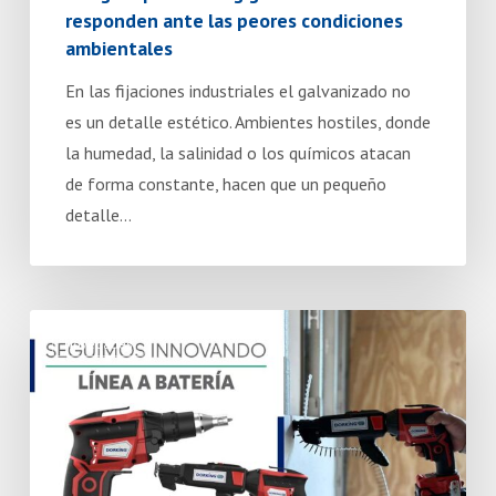
responden ante las peores condiciones
ambientales
En las fijaciones industriales el galvanizado no
es un detalle estético. Ambientes hostiles, donde
la humedad, la salinidad o los químicos atacan
de forma constante, hacen que un pequeño
detalle…
Dorking:
Novedades
seis
décadas
liderando
el
mercado