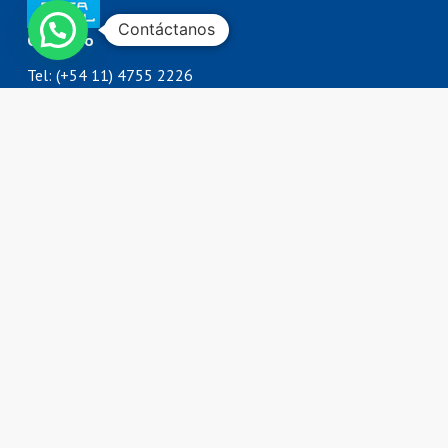
Contáctanos
Contacto
Tel: (+54 11) 4755 2226
0800 777 DORKING (3675464)
ventas@dorking.com.ar
Política de Privacidad
Términos y Condiciones
Política de Reembolsos
Dirección
Rodriguez Peña 3727
B1650IQY
San Martín, Buenos Aires
Argentina