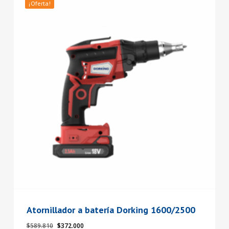
¡Oferta!
Atornillador a batería Dorking 1600/2500
El
El
$
589.810
$
372.000