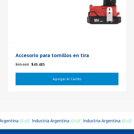
Accesorio para tornillos en tira
El
El
$
69.668
$
49.485
precio
precio
original
actual
Agregar Al Carrito
era:
es:
$69.668.
$49.485.
 Argentina
//
o
//
Industria Argentina
//
o
//
Industria Argentina
//
o
//