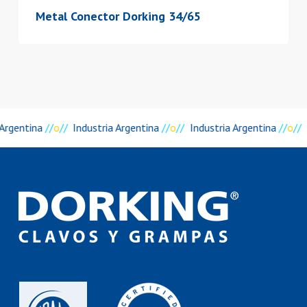
Metal Conector Dorking 34/65
 Argentina
//
o
//
Industria Argentina
//
o
//
Industria Argentina
//
o
//