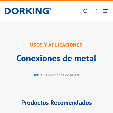
Skip
Men
to
buscar
Close
main
Menu
content
USOS Y APLICACIONES
Conexiones de metal
Inicio
»
Conexiones de metal
Productos Recomendados