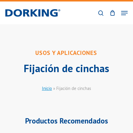
Skip
Men
to
buscar
Close
main
Menu
content
USOS Y APLICACIONES
Fijación de cinchas
Inicio
»
Fijación de cinchas
Productos Recomendados