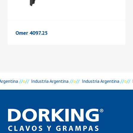
Omer 4097.25
Argentina
//
o
//
Industria Argentina
//
o
//
Industria Argentina
//
o
//
I