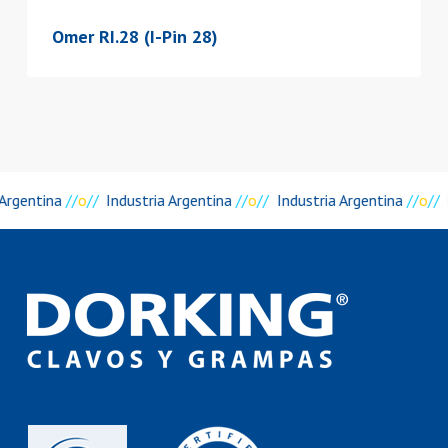
Omer RI.28 (I-Pin 28)
Argentina
//
o
//
Industria Argentina
//
o
//
Industria Argentina
//
o
//