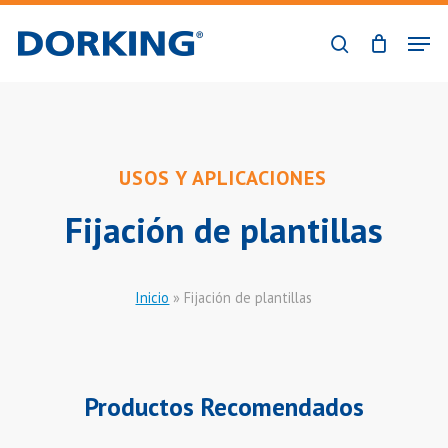
Skip
Men
to
buscar
Close
main
Menu
content
USOS Y APLICACIONES
Fijación de plantillas
Inicio
»
Fijación de plantillas
Productos Recomendados