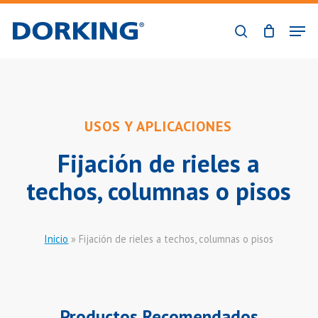
Skip
Men
to
buscar
Close
main
Menu
content
USOS Y APLICACIONES
Fijación de rieles a
techos, columnas o pisos
Inicio
»
Fijación de rieles a techos, columnas o pisos
Productos Recomendados