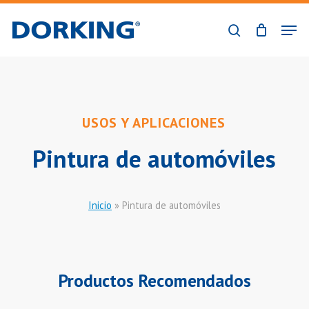
Skip
Men
to
buscar
Close
main
Menu
content
USOS Y APLICACIONES
Pintura de automóviles
Inicio
»
Pintura de automóviles
Productos Recomendados