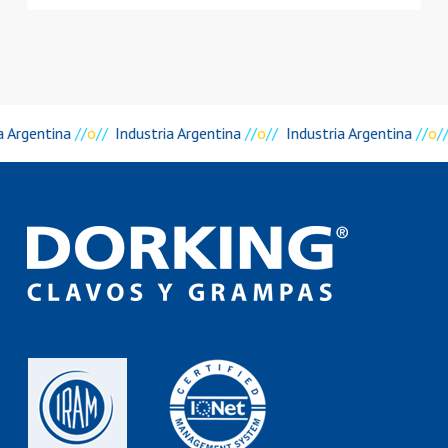
a Argentina
//
o
//
Industria Argentina
//
o
//
Industria Argentina
//
o
//