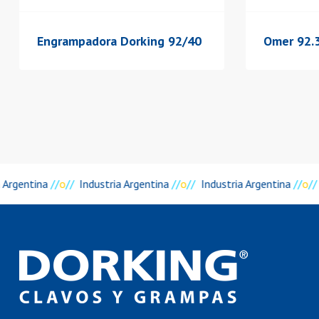
Engrampadora Dorking 92/40
Omer 92.
a Argentina
//
o
//
Industria Argentina
//
o
//
Industria Argentina
//
o
//