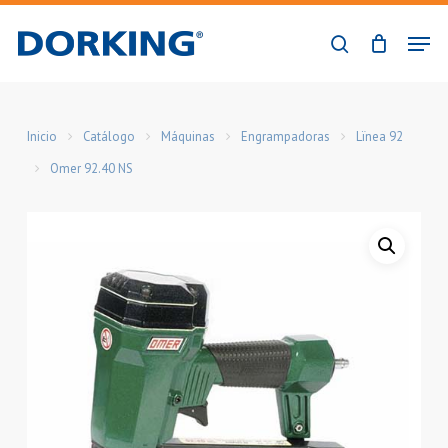
Skip
Men
to
buscar
Close
main
Menu
content
Inicio
Catálogo
Máquinas
Engrampadoras
Lïnea 92
Omer 92.40 NS