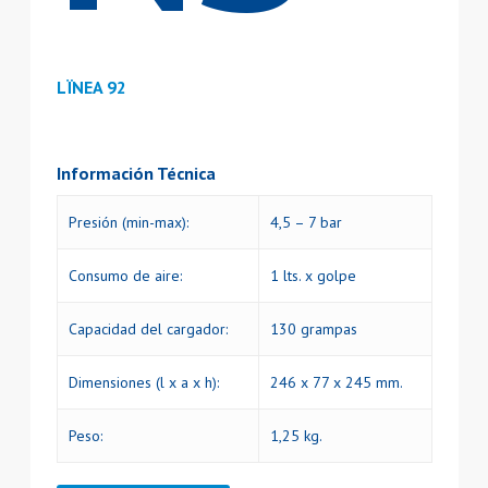
LÏNEA 92
Información Técnica
Presión (min-max):
4,5 – 7 bar
Consumo de aire:
1 lts. x golpe
Capacidad del cargador:
130 grampas
Dimensiones (l x a x h):
246 x 77 x 245 mm.
Peso:
1,25 kg.