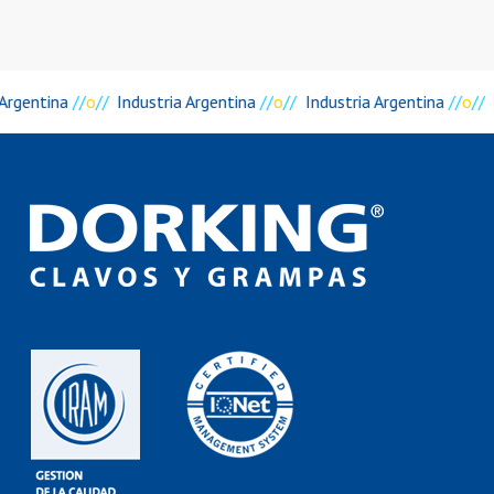
 Argentina
//
o
//
Industria Argentina
//
o
//
Industria Argentina
//
o
//