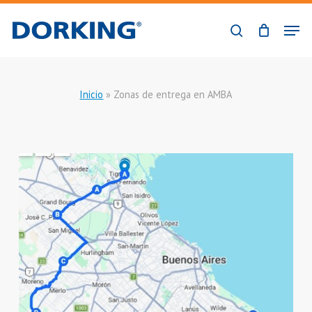
Skip
Men
to
buscar
Close
main
Menu
content
Inicio
»
Zonas de entrega en AMBA