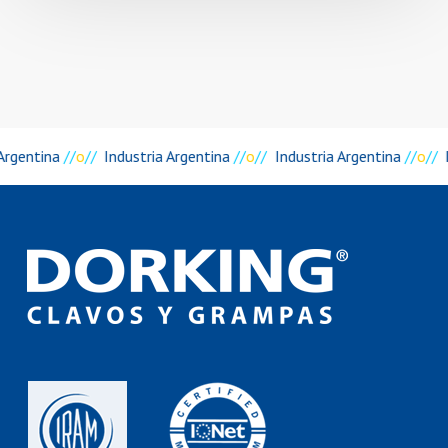
Argentina
//
o
//
Industria Argentina
//
o
//
Industria Argentina
//
o
//
I