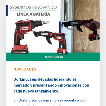
Dorking:
seis
décadas
liderando
el
mercado
y
presentando
innovaciones
con
cada
NOVEDADES
nuevo
Dorking: seis décadas liderando el
lanzamiento.
mercado y presentando innovaciones con
cada nuevo lanzamiento.
En Dorking somos una empresa argentina con