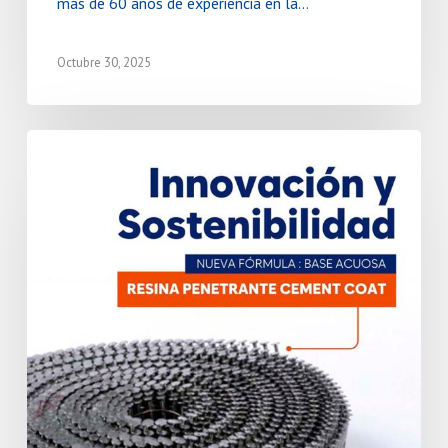
más de 60 años de experiencia en la…
Octubre 30, 2025
Clavos
en
Rollo:
Nueva
resina
penetrante