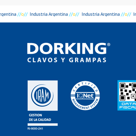
rgentina
//
o
//
Industria Argentina
//
o
//
Industria Argentina
//
o
//
I