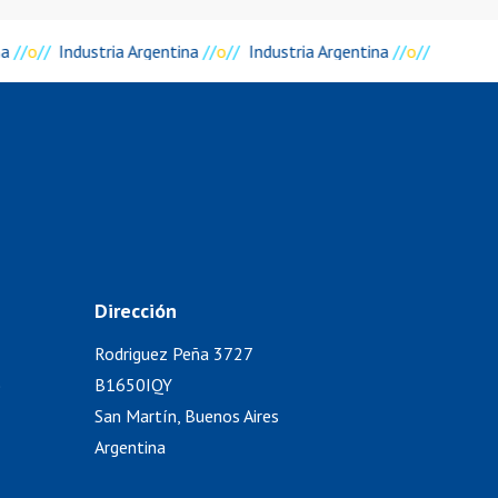
na
//
o
//
Industria Argentina
//
o
//
Industria Argentina
//
o
//
Dirección
Rodriguez Peña 3727
)
B1650IQY
San Martín, Buenos Aires
Argentina