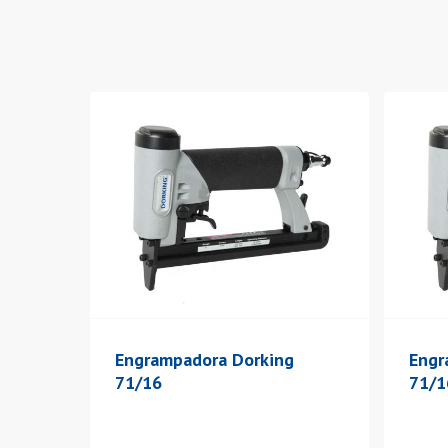
Aprieta ENTER para buscar o ESC para cerrar
Engrampadora Dorking
Engr
71/16
71/1