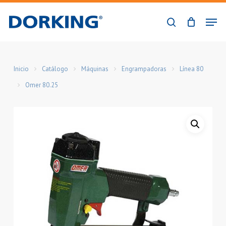
Skip
Men
to
buscar
Close
main
Menu
content
Inicio
Catálogo
Máquinas
Engrampadoras
Línea 80
Omer 80.25