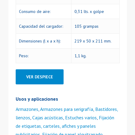
Consumo de aire:
0,31 lts. x golpe
Capacidad del cargador:
105 grampas
Dimensiones (l x a x h):
219 x 50 x 211 mm.
Peso:
1,1 kg.
VER DESPIECE
Usos y aplicaciones
Armazones
,
Armazones para serigrafía
,
Bastidores,
lienzos
,
Cajas acústicas
,
Estuches varios
,
Fijación
de etiquetas, carteles, afiches y paneles
publicitarios
,
Fijación de papel alquitranado
,