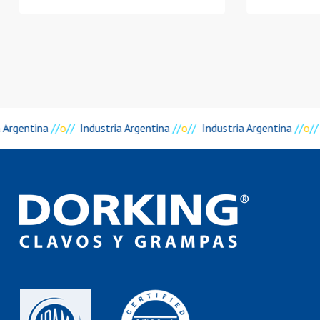
a Argentina
//
o
//
Industria Argentina
//
o
//
Industria Argentina
//
o
//