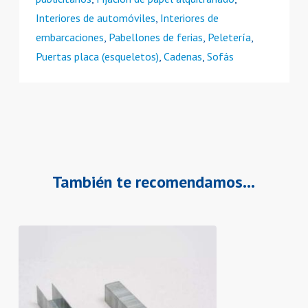
Interiores de automóviles
,
Interiores de
embarcaciones
,
Pabellones de ferias
,
Peletería
,
Puertas placa (esqueletos)
,
Cadenas
,
Sofás
También te recomendamos…
Este
producto
tiene
varias