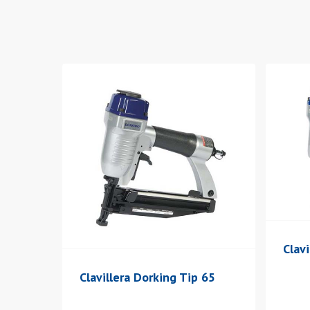
Aprieta ENTER para buscar o ESC para cerrar
Clav
Clavillera Dorking Tip 65