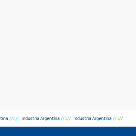
tina
//
o
//
Industria Argentina
//
o
//
Industria Argentina
//
o
//