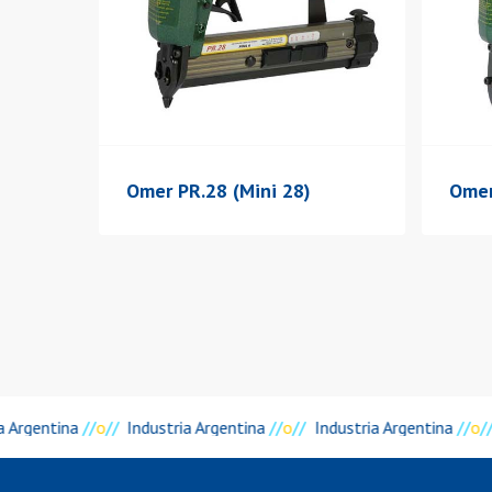
Omer PR.28 (Mini 28)
Omer
a Argentina
//
o
//
Industria Argentina
//
o
//
Industria Argentina
//
o
//