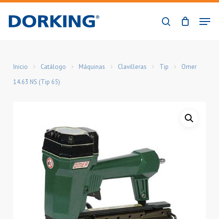
Skip
Men
to
buscar
Close
main
Menu
content
Inicio
Catálogo
Máquinas
Clavilleras
Tip
Omer
14.63 NS (Tip 65)