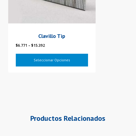
pueden
elegir
en
la
Clavillo Tip
página
Rango
$
6.771
–
$
15.392
del
de
producto
precios:
Seleccionar Opciones
desde
$6.771
hasta
$15.392
Productos Relacionados