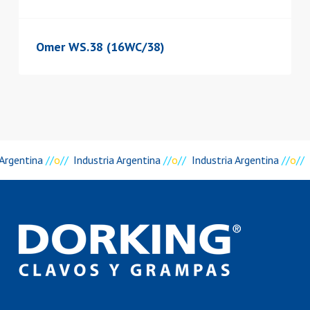
Omer WS.38 (16WC/38)
Argentina
//
o
//
Industria Argentina
//
o
//
Industria Argentina
//
o
//
I