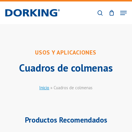
Skip
Men
to
buscar
Close
main
Menu
content
USOS Y APLICACIONES
Cuadros de colmenas
Inicio
»
Cuadros de colmenas
Productos Recomendados