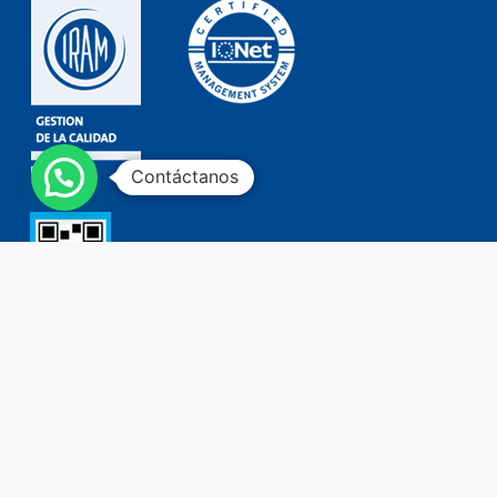
Contáctanos
Contacto
Tel: (+54 11) 4755 2226
0800 777 DORKING (3675464)
ventas@dorking.com.ar