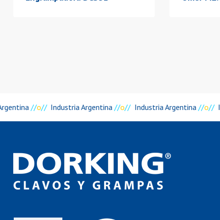
Argentina
//
o
//
Industria Argentina
//
o
//
Industria Argentina
//
o
//