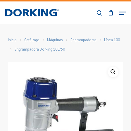
Skip
Men
to
buscar
Close
main
Menu
content
Inicio
Catálogo
Máquinas
Engrampadoras
Línea 100
Engrampadora Dorking 100/50