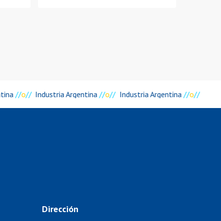
ntina
//
o
//
Industria Argentina
//
o
//
Industria Argentina
//
o
//
Dirección