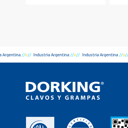
a Argentina
//
o
//
Industria Argentina
//
o
//
Industria Argentina
//
o
//