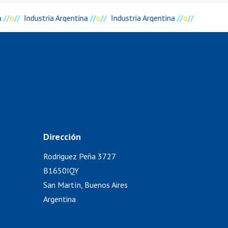
a
//
o
//
Industria Argentina
//
o
//
Industria Argentina
//
o
//
Dirección
Rodriguez Peña 3727
)
B1650IQY
San Martín, Buenos Aires
Argentina