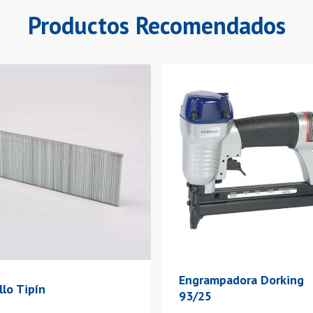
Productos Recomendados
Engrampadora Dorking
llo Tipín
93/25