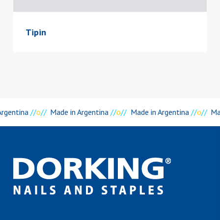
Tipin
Argentina
//
o
//
Made in Argentina
//
o
//
Made in Argentina
//
o
//
Mad