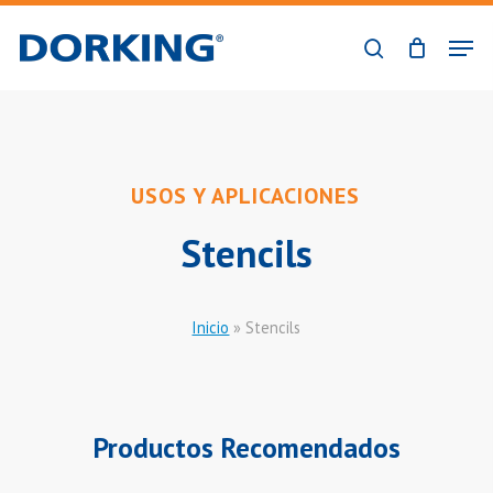
Skip
Men
to
search
Close
main
Menu
content
USOS Y APLICACIONES
Stencils
Inicio
»
Stencils
Productos Recomendados