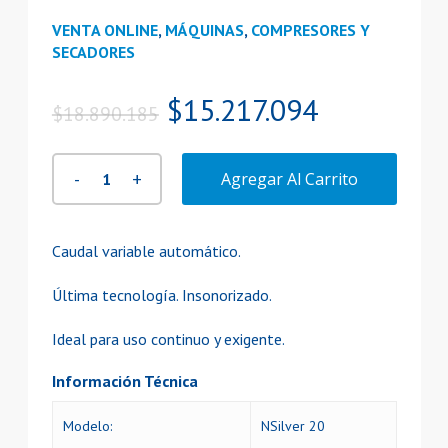
VENTA ONLINE
,
MÁQUINAS
,
COMPRESORES Y
SECADORES
El
El
$
15.217.094
$
18.890.185
precio
precio
original
actual
Agregar Al Carrito
era:
es:
$18.890.185.
$15.217.09
Caudal variable automático.
Última tecnología. Insonorizado.
Ideal para uso continuo y exigente.
Información Técnica
Modelo:
NSilver 20