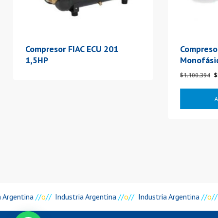
Compresor FIAC ECU 201
Compresor
1,5HP
Monofási
E
$
1.100.394
$
p
o
A
e
$
a Argentina
//
o
//
Industria Argentina
//
o
//
Industria Argentina
//
o
//