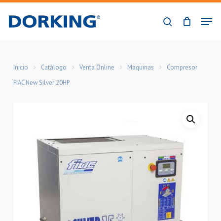
Skip
Men
to
buscar
Close
main
Menu
content
Inicio
Catálogo
Venta Online
Máquinas
Compresor
FIAC New Silver 20HP