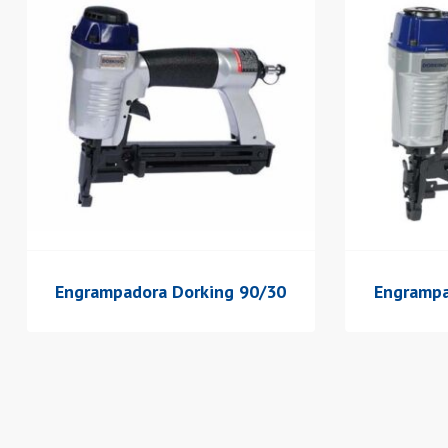
Engrampadora Dorking 90/30
Engrampa