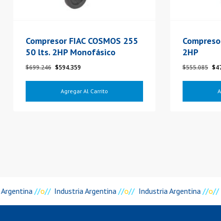
Compresor FIAC COSMOS 255
Compreso
50 lts. 2HP Monofásico
2HP
El
El
El
$
699.246
$
594.359
$
555.085
$
4
precio
precio
pre
original
actual
ori
Agregar Al Carrito
A
era:
es:
era
$699.246.
$594.359.
$55
 Argentina
//
o
//
Industria Argentina
//
o
//
Industria Argentina
//
o
//