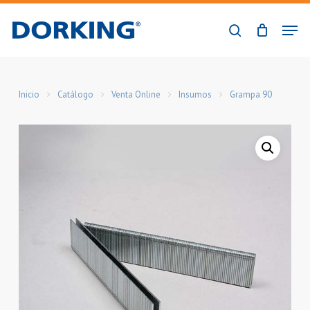
Skip
Men
to
buscar
Close
main
Menu
content
Inicio
Catálogo
Venta Online
Insumos
Grampa 90