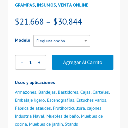
GRAMPAS
,
INSUMOS
,
VENTA ONLINE
Rango
$
21.668
–
$
30.844
de
precios:
Modelo
Elegí una opción
desde
$21.668
hasta
Agregar Al Carrito
$30.844
Usos y aplicaciones
Armazones
,
Bandejas
,
Bastidores
,
Cajas
,
Carteles
,
Embalaje ligero
,
Escenografías
,
Estuches varios
,
Fábrica de ataudes
,
Frutihorticultura, cajones
,
Industria Naval
,
Muebles de baño
,
Muebles de
cocina
,
Muebles de jardín
,
Stands