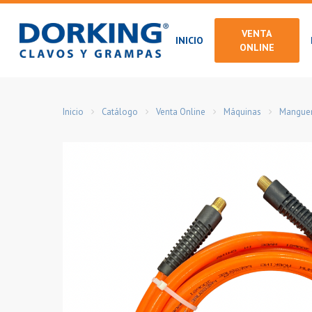
Skip
to
VENTA
INICIO
main
ONLINE
content
Inicio
Catálogo
Venta Online
Máquinas
Manguer