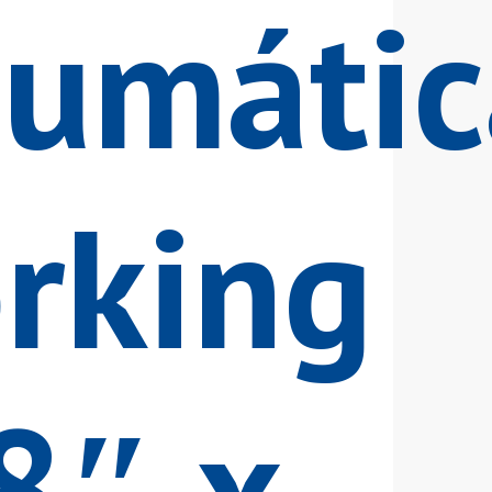
umátic
rking
8″ x