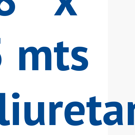
5 mts
liureta