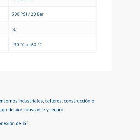
300 PSI / 20 Bar
¼”
−30 °C a +60 °C
tornos industriales, talleres, construcción o
lujo de aire constante y seguro.
onexión de ¼”.