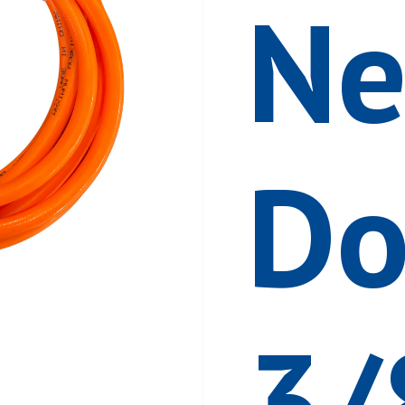
Ne
Do
3/