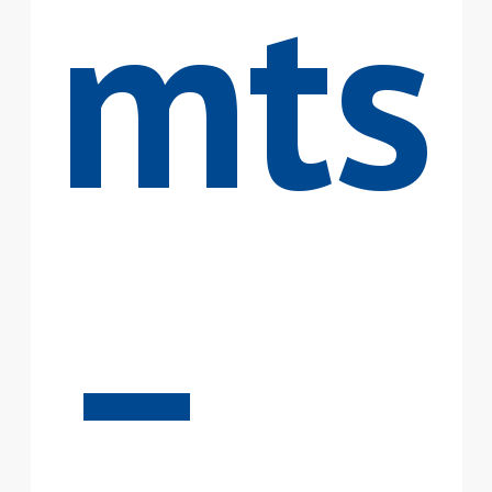
mts
–