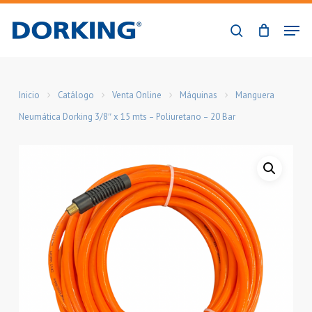
Skip
Men
to
buscar
Close
main
Menu
content
Inicio
Catálogo
Venta Online
Máquinas
Manguera
Neumática Dorking 3/8″ x 15 mts – Poliuretano – 20 Bar