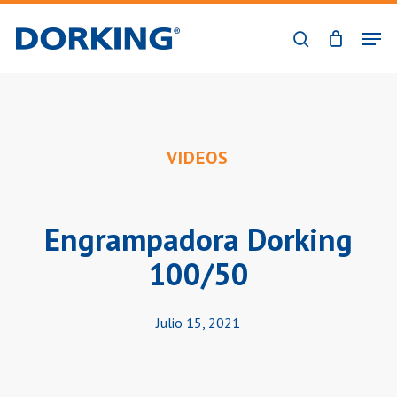
Skip
Men
to
buscar
Close
main
Menu
content
VIDEOS
Engrampadora Dorking
100/50
Julio 15, 2021