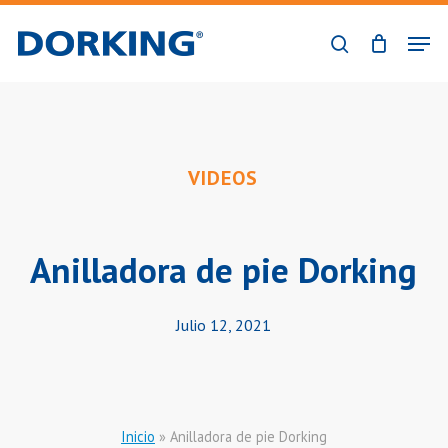
Skip
Men
to
buscar
Close
main
Menu
content
VIDEOS
Anilladora de pie Dorking
Julio 12, 2021
Inicio
»
Anilladora de pie Dorking