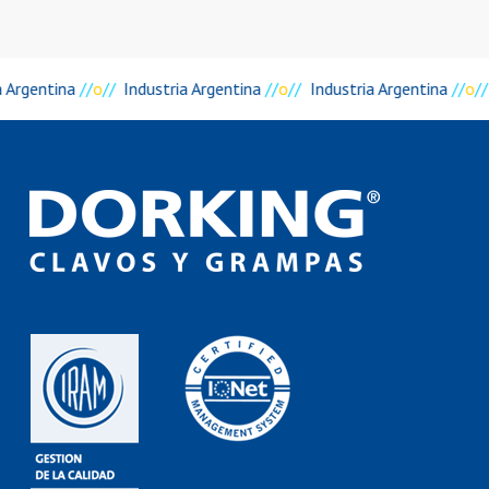
a Argentina
//
o
//
Industria Argentina
//
o
//
Industria Argentina
//
o
//