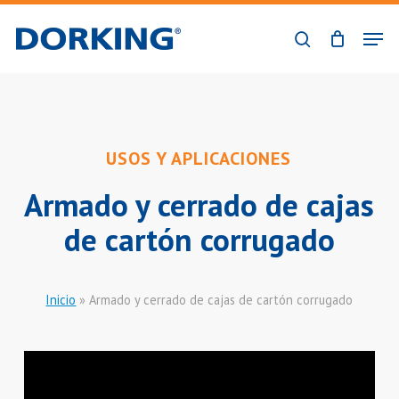
Skip
Men
to
buscar
Close
main
Menu
content
USOS Y APLICACIONES
Armado y cerrado de cajas
de cartón corrugado
Inicio
»
Armado y cerrado de cajas de cartón corrugado