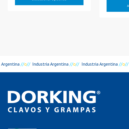
desde
A
$47.811
hasta
$74.705
a Argentina
//
o
//
Industria Argentina
//
o
//
Industria Argentina
//
o
//