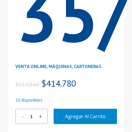
35
VENTA ONLINE
,
MÁQUINAS
,
CARTONERAS
El
El
$
414.780
$
513.840
precio
precio
original
actual
10 disponibles
era:
es:
$513.840.
$414.780.
Agregar Al Carrito