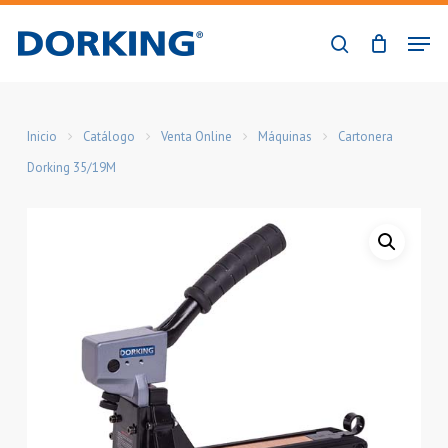
Skip
Men
to
buscar
Close
main
Menu
content
Inicio
Catálogo
Venta Online
Máquinas
Cartonera
Dorking 35/19M