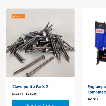
Este
¡Oferta!
producto
tiene
varias
variantes.
Las
opciones
se
pueden
elegir
en
la
Clavo punta París 2″
Engrampa
página
Combinada
Rango
$
47.811
–
$
74.705
del
de
$
69.937
producto
precios:
Seleccionar Opciones