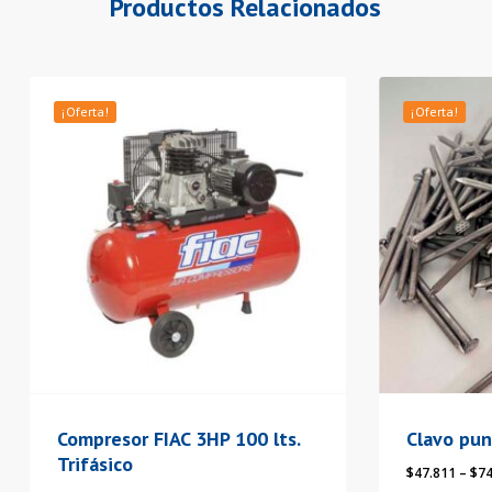
Productos Relacionados
Este
¡Oferta!
¡Oferta!
producto
tiene
varias
variantes.
Las
opciones
se
pueden
elegir
en
la
Compresor FIAC 3HP 100 lts.
Clavo pun
página
Trifásico
$
47.811
–
$
74
del