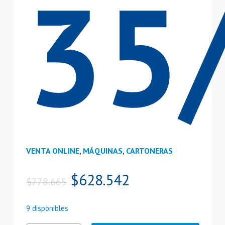
35
VENTA ONLINE
,
MÁQUINAS
,
CARTONERAS
El
El
$
628.542
$
778.665
precio
precio
original
actual
9 disponibles
era:
es: