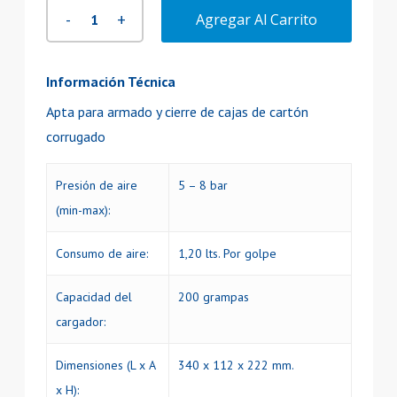
$778.665.
$628.542.
Agregar Al Carrito
Información Técnica
Apta para armado y cierre de cajas de cartón
corrugado
Presión de aire
5 – 8 bar
(min-max):
Consumo de aire:
1,20 lts. Por golpe
Capacidad del
200 grampas
cargador:
Dimensiones (L x A
340 x 112 x 222 mm.
x H):