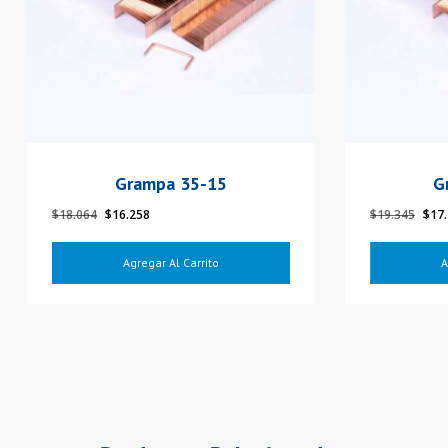
Grampa 35-15
G
El
El
El
$
18.064
$
16.258
$
19.345
$
17
precio
precio
prec
original
actual
orig
Agregar Al Carrito
A
era:
es:
era:
$18.064.
$16.258.
$19.