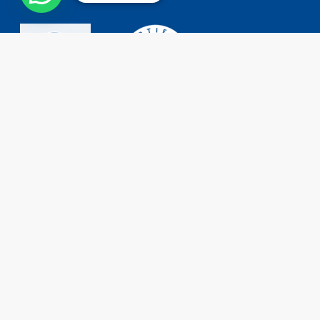
Contacto
Tel: (+54 11) 4755 2226
0800 777 DORKING (3675464)
ventas@dorking.com.ar