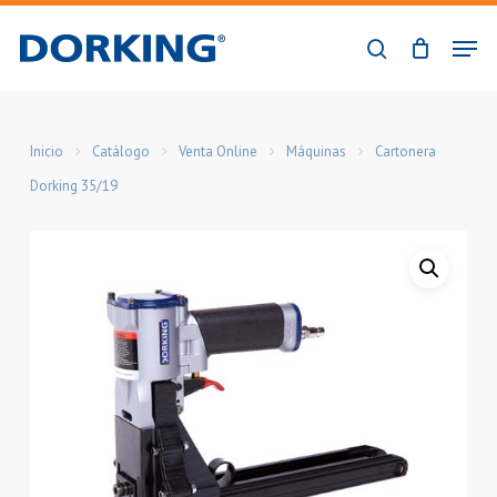
Skip
Men
to
buscar
Close
main
Menu
content
Inicio
Catálogo
Venta Online
Máquinas
Cartonera
Dorking 35/19