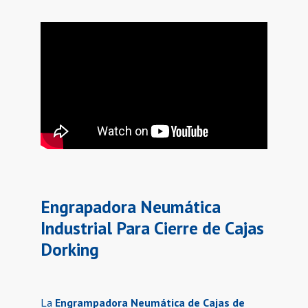
Engrapadora Neumática
Industrial Para Cierre de Cajas
Dorking
La
Engrampadora Neumática de Cajas de