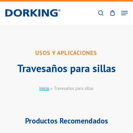
Skip
Men
to
buscar
Close
main
Menu
content
USOS Y APLICACIONES
Travesaños para sillas
Inicio
»
Travesaños para sillas
Productos Recomendados