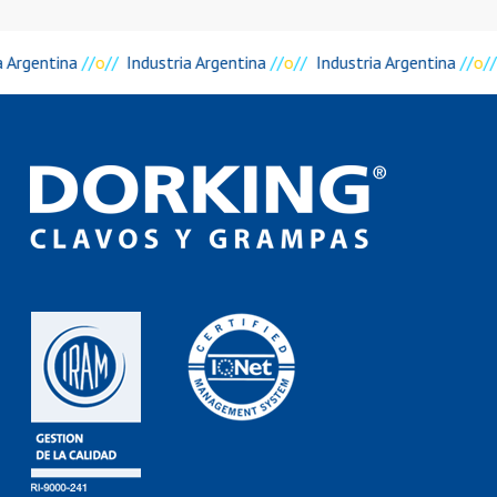
a Argentina
//
o
//
Industria Argentina
//
o
//
Industria Argentina
//
o
//