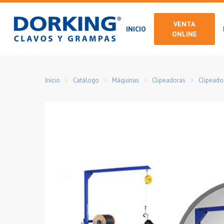
Skip
to
VENTA
INICIO
main
ONLINE
content
Inicio
Catálogo
Máquinas
Clipeadoras
Clipeado