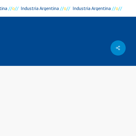
tina
//
o
//
Industria Argentina
//
o
//
Industria Argentina
//
o
//
Dirección
Rodriguez Peña 3727
)
B1650IQY
San Martín, Buenos Aires
Argentina