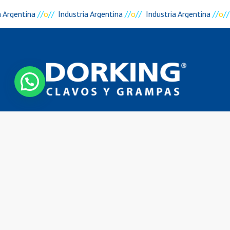
 Argentina
//
o
//
Industria Argentina
//
o
//
Industria Argentina
//
o
//
Contáctanos