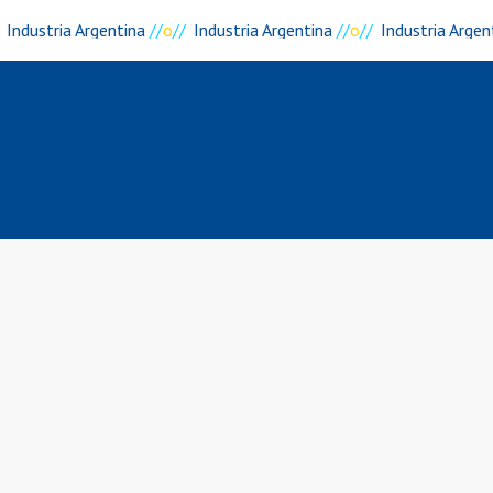
Industria Argentina
//
o
//
Industria Argentina
//
o
//
Industria Argen
Contacto
Tel: (+54 11) 4755 2226
0800 777 DORKING (3675464
ventas@dorking.com.ar
Política de Privacidad
Términos y Condiciones