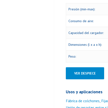
Presión (min-max):
Consumo de aire:
Capacidad del cargador:
Dimensiones (l x a x h):
Peso:
VER DESPIECE
Usos y aplicaciones
Fábrica de colchones
,
Fij
Unión de resortes entre sí