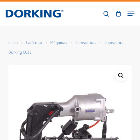
Skip
Men
to
buscar
Close
main
Menu
content
Inicio
Catálogo
Máquinas
Clipeadoras
Clipeadora
Dorking CC32