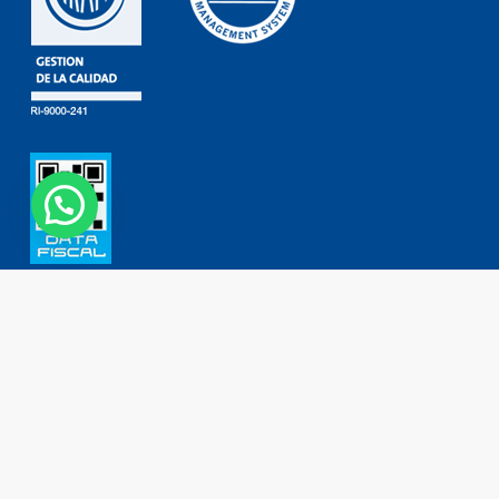
Contáctanos
Contacto
Tel: (+54 11) 4755 2226
0800 777 DORKING (3675464)
ventas@dorking.com.ar
Política de Privacidad
Términos y Condiciones