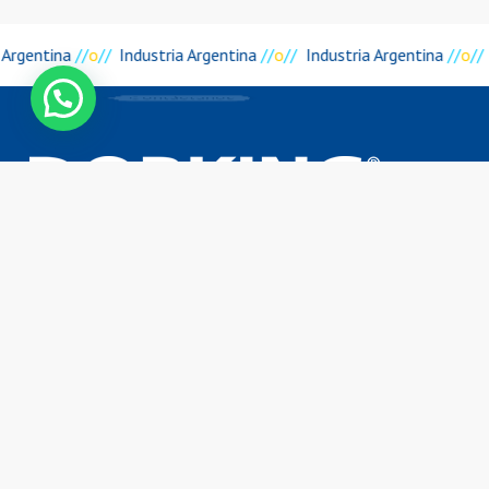
 Argentina
//
o
//
Industria Argentina
//
o
//
Industria Argentina
//
o
//
Contáctanos