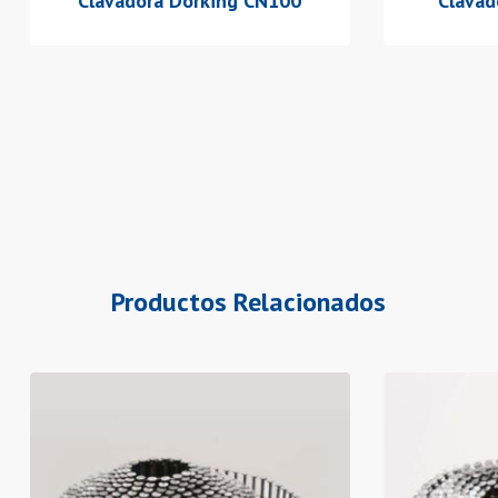
Clavadora Dorking CN100
Clavad
Productos Relacionados