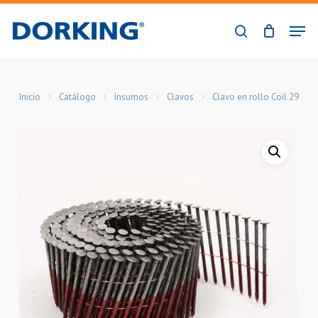
Skip
Men
to
buscar
Close
main
Menu
content
Inicio
Catálogo
Insumos
Clavos
Clavo en rollo Coil 29