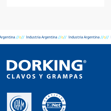
Argentina
//
o
//
Industria Argentina
//
o
//
Industria Argentina
//
o
//
I