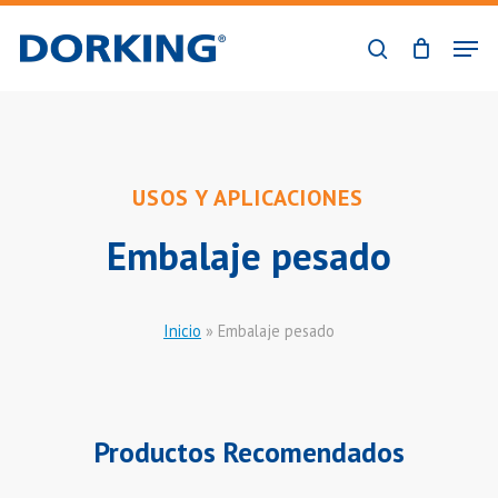
Skip
Men
to
buscar
Close
main
Menu
content
USOS Y APLICACIONES
Embalaje pesado
Inicio
»
Embalaje pesado
Productos Recomendados