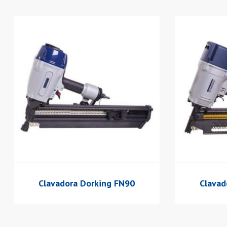
Clavadora Dorking FN90
Clavad