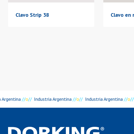
Clavo Strip 38
Clavo en r
a Argentina
//
o
//
Industria Argentina
//
o
//
Industria Argentina
//
o
//