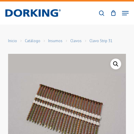
Skip
Men
to
buscar
Close
main
Menu
content
Inicio
Catálogo
Insumos
Clavos
Clavo Strip 31