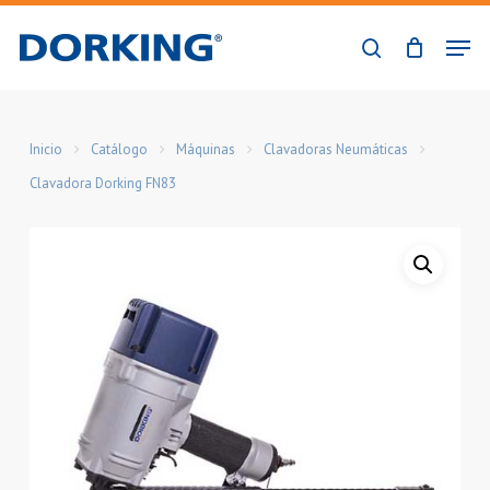
Skip
Men
to
buscar
Close
main
Menu
content
Inicio
Catálogo
Máquinas
Clavadoras Neumáticas
Clavadora Dorking FN83