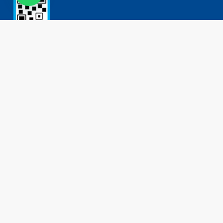
Contacto
Tel: (+54 11) 4755 2226
0800 777 DORKING (3675464)
ventas@dorking.com.ar
Política de Privacidad
Términos y Condiciones
Política de Reembolsos
Dirección
Rodriguez Peña 3727
B1650IQY