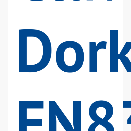
Dork
FN8