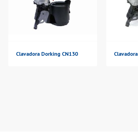
Clavadora Dorking CN130
Clavador