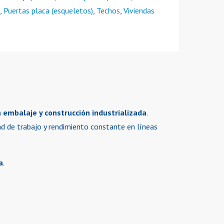
,
Puertas placa (esqueletos)
,
Techos
,
Viviendas
 embalaje y construcción industrializada
.
ad de trabajo y rendimiento constante en líneas
a
.