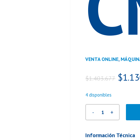
C
VENTA ONLINE
,
MÁQUIN
El
$
1.13
$
1.403.677
preci
origin
4 disponibles
era:
$1.40
Información Técnica