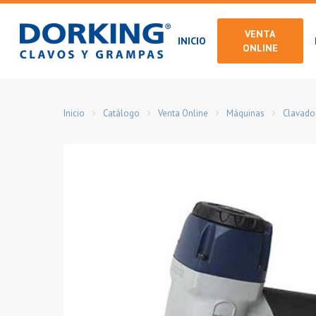
Skip
to
VENTA
INICIO
main
ONLINE
content
Inicio
Catálogo
Venta Online
Máquinas
Clavado