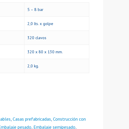
5 – 8 bar
2,0 lts. x golpe
320 clavos
320 x 80 x 130 mm.
2,0 kg.
cables
,
Casas prefabricadas
,
Construcción con
Embalaje pesado
,
Embalaje semipesado
,