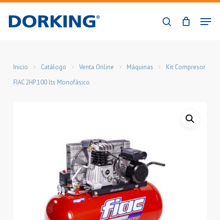
Skip
Men
to
buscar
Close
main
Menu
content
Inicio
Catálogo
Venta Online
Máquinas
Kit Compresor
FIAC 2HP 100 lts Monofásico