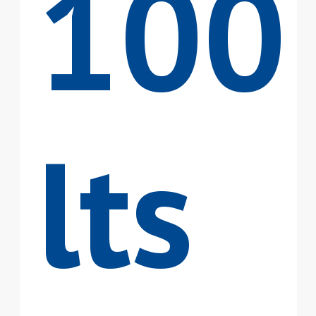
100
lts