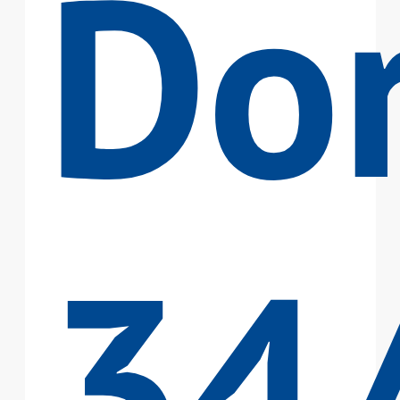
Do
34