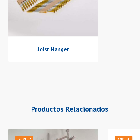
Joist Hanger
Productos Relacionados
Este
¡Oferta!
¡Oferta!