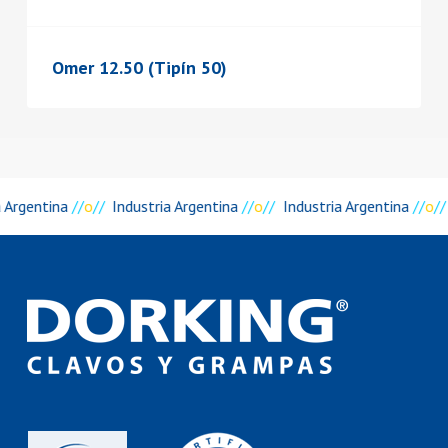
Omer 12.50 (Tipín 50)
a Argentina
//
o
//
Industria Argentina
//
o
//
Industria Argentina
//
o
//