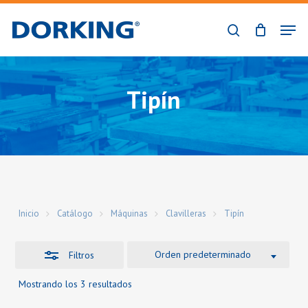
Skip
Men
to
Close
buscar
Close
main
Filters
Menu
content
Tipín
Inicio
Catálogo
Máquinas
Clavilleras
Tipín
Orden predeterminado
Filtros
Mostrando los 3 resultados