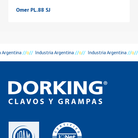
Omer PL.88 SJ
a Argentina
//
o
//
Industria Argentina
//
o
//
Industria Argentina
//
o
//