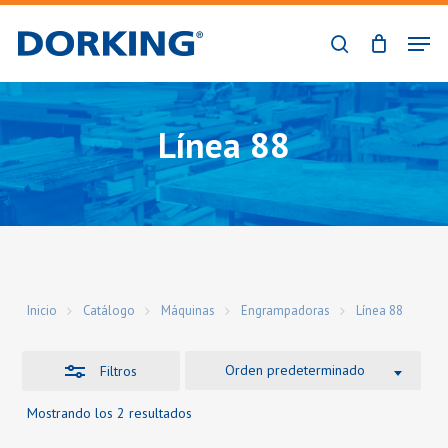
Skip
Men
to
Close
buscar
Close
main
Filters
Menu
content
Línea 88
Inicio
Catálogo
Máquinas
Engrampadoras
Línea 88
Orden predeterminado
Filtros
Mostrando los 2 resultados