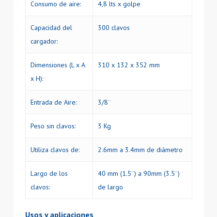
Consumo de aire:
4,8 lts x golpe
Capacidad del
300 clavos
cargador:
Dimensiones (L x A
310 x 132 x 352 mm
x H):
Entrada de Aire:
3/8¨
Peso sin clavos:
3 Kg
Utiliza clavos de:
2.6mm a 3.4mm de diámetro
Largo de los
40 mm (1.5¨) a 90mm (3.5¨)
clavos:
de largo
Usos y aplicaciones