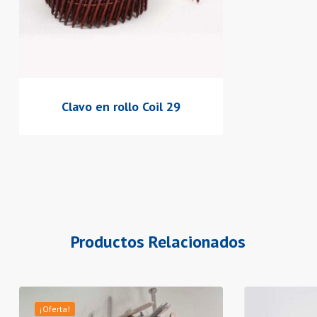
Clavo en rollo Coil 29
Productos Relacionados
Este
Este
¡Oferta!
producto
producto