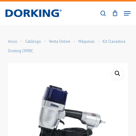
Skip
Men
to
buscar
Close
main
Menu
content
Inicio
Catálogo
Venta Online
Máquinas
Kit Clavadora
Dorking CN90C