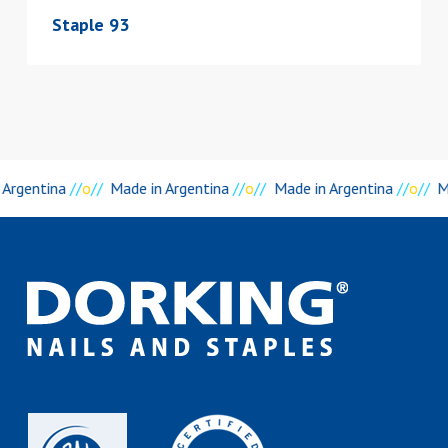
Staple 93
 Argentina
//
o
//
Made in Argentina
//
o
//
Made in Argentina
//
o
//
M