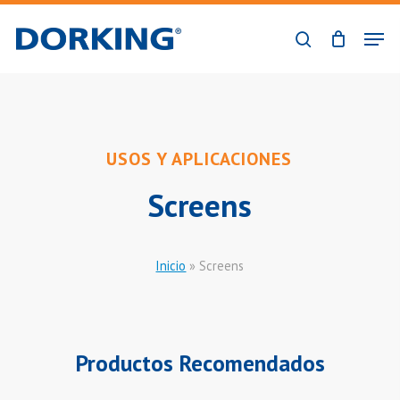
Skip
Men
to
search
Close
main
Menu
content
USOS Y APLICACIONES
Screens
Inicio
»
Screens
Productos Recomendados